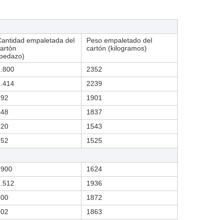
antidad empaletada del
Peso empaletado del
artón
cartón (kilogramos)
(pedazo)
2.800
2352
1.414
2239
792
1901
448
1837
320
1543
252
1525
2900
1624
1.512
1936
800
1872
502
1863