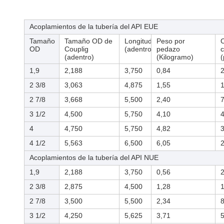
Acoplamientos de la tubería del API EUE
Tamaño
Tamaño OD de
Longitud
Peso por
C
OD
Couplig
(adentro)
pedazo
c
(adentro)
(Kilogramo)
1,9
2,188
3,750
0,84
2 3/8
3,063
4,875
1,55
2 7/8
3,668
5,500
2,40
3 1/2
4,500
5,750
4,10
4
4,750
5,750
4,82
4 1/2
5,563
6,500
6,05
Acoplamientos de la tubería del API NUE
1,9
2,188
3,750
0,56
2 3/8
2,875
4,500
1,28
2 7/8
3,500
5,500
2,34
3 1/2
4,250
5,625
3,71