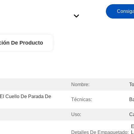
Consiga
ción De Producto
Nombre:
To
El Cuello De Parada De 
Técnicas:
Ba
Uso:
Ca
E
Detalles De Empaquetado:
L