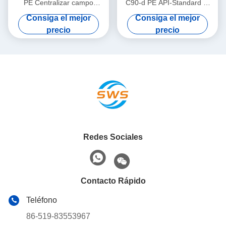
PE Centralizar campo
C90-d PE API-Standard 7"
petrolero en operaciones de
19.05mm para Restringir el
Consiga el mejor
Consiga el mejor
petróleo y gas
Desplazamiento del
precio
precio
Centralizador de
Revestimiento en
Operaciones de Petróleo y
Gas
Redes Sociales
Contacto Rápido
Teléfono
86-519-83553967