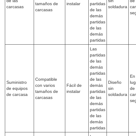
de las
sin
de 
tamaños de
instalar
partidas
carcasas
soldadura
ca
carcasas
de las
se
demás
partidas
de las
demás
partidas
Las
partidas
de las
demás
partidas
En 
Compatible
de las
Suministro
Diseño
lug
con varios
Fácil de
demás
de equipos
sin
de 
tamaños de
instalar
partidas
de carcasa
soldadura
ca
carcasas
de las
se
demás
partidas
de las
demás
partidas