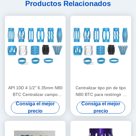
Productos Relacionados
API 10D 4 1/2" 6.35mm N80
Centralizar tipo pin de tipo
BTC Centralizar campo
N80 BTC para restringir el
petrolero en operaciones de
desplazamiento del
Consiga el mejor
Consiga el mejor
petróleo y gas
centralizar de la carcasa en
precio
precio
operaciones de petróleo y
gas