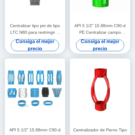
Centralizar tipo pin de tipo
API 5 1/2" 15.88mm C90-d
LTC N80 para restringir el
PE Centralizar campo
desplazamiento del
petrolero en operaciones de
Consiga el mejor
Consiga el mejor
centralizar de la carcasa en
petróleo y gas
precio
precio
las operaciones de petróleo
y gas
API 5 1/2" 15.88mm C90-d
Centralizador de Perno Tipo