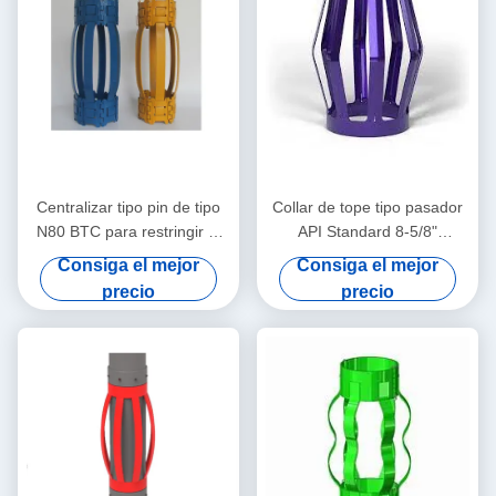
Centralizar tipo pin de tipo
Collar de tope tipo pasador
N80 BTC para restringir el
API Standard 8-5/8"
desplazamiento del
10.16mm L80 Diseñado
Consiga el mejor
Consiga el mejor
centralizar de la carcasa en
para restringir el
precio
precio
operaciones de petróleo y
desplazamiento de
gas
centralizadores de tubería
en operaciones de petróleo
y gas