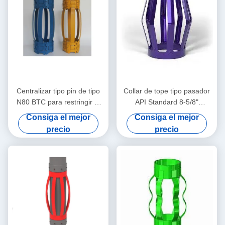
Centralizar tipo pin de tipo
Collar de tope tipo pasador
N80 BTC para restringir el
API Standard 8-5/8"
desplazamiento del
10.16mm L80 Diseñado
Consiga el mejor
Consiga el mejor
centralizar de la carcasa en
para restringir el
precio
precio
operaciones de petróleo y
desplazamiento de
gas
centralizadores de tubería
en operaciones de petróleo
y gas