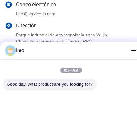
Correo electrónico
Leo@service-js.com
Dirección
Parque industrial de alta tecnología zona Wujin,
Changzhou, provincia de Jiangsu, RPC
Leo
Políticas de privacidad
|
mapa del sitio
9:54 AM
Buena calidad de China Equipo de cementación del flotador
Proveedor. © de Copyright 2023-2026 Jiangsu Service Petroleum
Good day, what product are you looking for?
Technology Co., Ltd . Todos los derechos reservados.