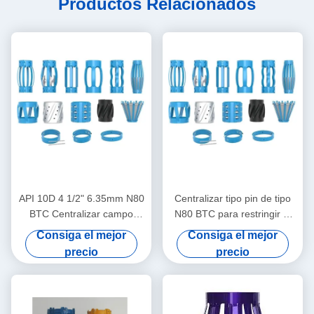
Productos Relacionados
API 10D 4 1/2" 6.35mm N80
Centralizar tipo pin de tipo
BTC Centralizar campo
N80 BTC para restringir el
petrolero en operaciones de
desplazamiento del
Consiga el mejor
Consiga el mejor
petróleo y gas
centralizar de la carcasa en
precio
precio
operaciones de petróleo y
gas