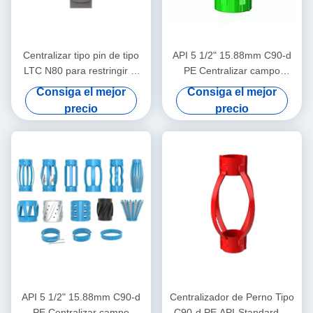
Centralizar tipo pin de tipo
API 5 1/2" 15.88mm C90-d
LTC N80 para restringir el
PE Centralizar campo
desplazamiento del
petrolero en operaciones de
Consiga el mejor
Consiga el mejor
centralizar de la carcasa en
petróleo y gas
precio
precio
las operaciones de petróleo
y gas
API 5 1/2" 15.88mm C90-d
Centralizador de Perno Tipo
PE Centralizar campo
C90-d PE API-Standard 7"