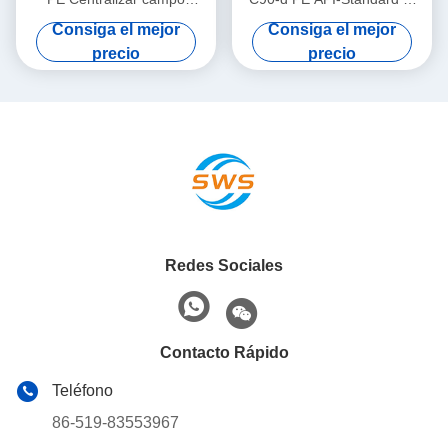
petrolero en operaciones de
19.05mm para Restringir el
Consiga el mejor
Consiga el mejor
petróleo y gas
Desplazamiento del
precio
precio
Centralizador de
Revestimiento en
Operaciones de Petróleo y
Gas
Redes Sociales
Contacto Rápido
Teléfono
86-519-83553967