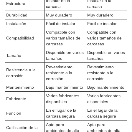
Instalar en la
Instalar en la
Estructura
carcasa
carcasa
Durabilidad
Muy duradero
Muy duradero
Instalación
Fácil de instalar
Fácil de instalar
Compatible con
Compatible con
Compatibilidad
varios tamaños de
varios tamaños de
carcasas
carcasas
Disponible en varios
Disponible en varios
Tamaño
tamaños
tamaños
Revestimiento
Revestimiento
Resistencia a la
resistente a la
resistente a la
corrosión
corrosión
corrosión
Mantenimiento
Bajo mantenimiento
Bajo mantenimiento
Varios fabricantes
Varios fabricantes
Fabricante
disponibles
disponibles
En el lugar de la
En el lugar de la
Función
carcasa segura
carcasa segura
Apto para
Apto para
Calificación de la
ambientes de alta
ambientes de alta