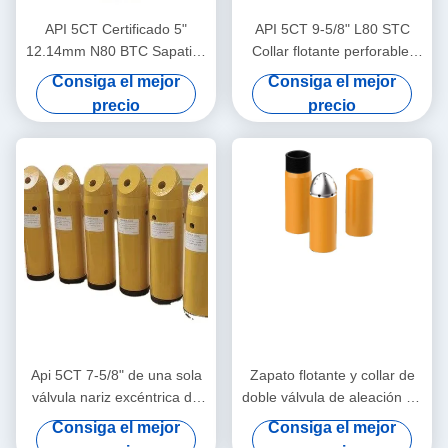
API 5CT Certificado 5"
API 5CT 9-5/8" L80 STC
12.14mm N80 BTC Sapatilla
Collar flotante perforable,
flotante de aleación de
Collar flotante de campo
Consiga el mejor
Consiga el mejor
aluminio de válvula única de
petrolero, utilizado para el
precio
precio
cierre automático para
cemento de pozos de
industria del petróleo y el
petróleo y gas en tierra
gas
profunda
Api 5CT 7-5/8" de una sola
Zapato flotante y collar de
válvula nariz excéntrica de
doble válvula de aleación de
aleación de aluminio zapato
aluminio 7" 13,72 mm API
Consiga el mejor
Consiga el mejor
flotante con J55 BTC
5ct & N80 LTC para campos