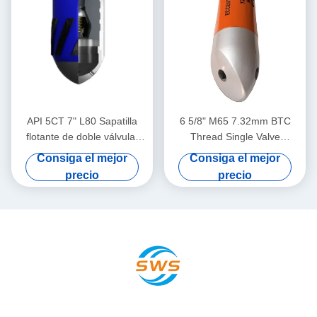
API 5CT 7" L80 Sapatilla
6 5/8" M65 7.32mm BTC
flotante de doble válvula,
Thread Single Valve
Sapatilla flotante de carcasa
Excentric Nose Float Shoe
Consiga el mejor
Consiga el mejor
de gas de petróleo,
Dedicado a las aplicaciones
precio
precio
adaptada a trabajos
de cementación en campos
complejos de cementación
petroleros
en hoyos inferiores