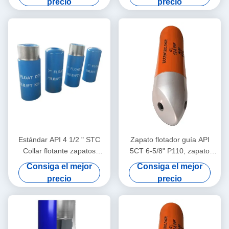
precio
precio
de petróleo y gas
Estándar API 4 1/2 " STC
Zapato flotador guía API
Collar flotante zapatos
5CT 6-5/8" P110, zapato
flotantes herramientas de
flotador para pozos de
Consiga el mejor
Consiga el mejor
cementación sin rotación
petróleo y gas, soporta una
precio
precio
válvula única / doble
operación de cementación
de tubería de revestimiento
estable