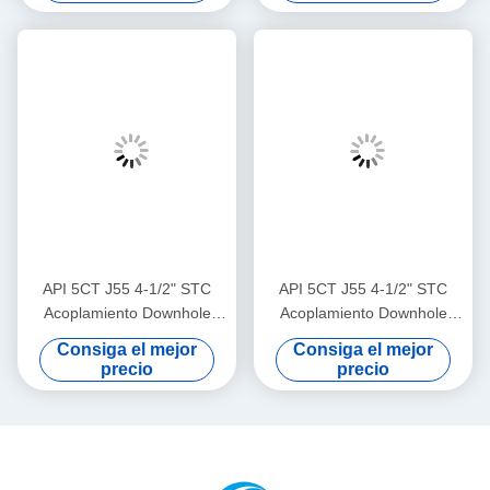
mantenimiento y reemplazo
costura, adoptado para
de tuberías en yacimientos
conexión de tubería de
petrolíferos
producción de petróleo y gas
de profundidad media y
transmisión de fluidos de
fondo de pozo
API 5CT J55 4-1/2" STC
API 5CT J55 4-1/2" STC
Acoplamiento Downhole
Acoplamiento Downhole
Herramienta de perforación
Herramienta de perforación
Consiga el mejor
Consiga el mejor
para proyectos de desarrollo
para proyectos de desarrollo
precio
precio
de petróleo y gas en tierra,
de petróleo y gas en tierra,
utilizado en pozos de
utilizado en pozos de
exploración de pozo
exploración de pozo
pequeño para la conexión
pequeño para la conexión
de carcasa de perforación
de carcasa de perforación