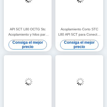
API 5CT L80 OCTG Stc
Acoplamiento Corto STC
Acoplamiento y hilos para
L80 API 5CT para Conector
carcasas y tubos
de Tubería de Recolección
Consiga el mejor
Consiga el mejor
de Gas Natural y Petróleo de
precio
precio
4-1/2"