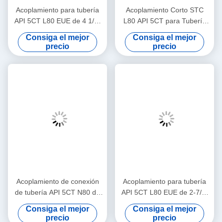
Acoplamiento para tubería
Acoplamiento Corto STC
API 5CT L80 EUE de 4 1/2"
L80 API 5CT para Tubería
para extracción de petróleo
de Recolección de Gas
Consiga el mejor
Consiga el mejor
y gas, tubería de acero sin
Natural en Yacimientos
precio
precio
costura, adoptado para la
Petrolíferos de 5-1/2"
conexión de tuberías de
producción de petróleo y gas
de profundidad media y
transmisión de fluidos de
fondo de pozo
Acoplamiento de conexión
Acoplamiento para tubería
de tubería API 5CT N80 de
API 5CT L80 EUE de 2-7/8"
2-7/8 pulgadas para trabajos
para extracción de petróleo
Consiga el mejor
Consiga el mejor
de reparación,
y gas, tubería de acero sin
precio
precio