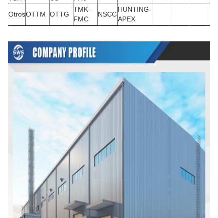
TMK-
HUNTING-
Otros
OTTM
OTTG
NSCC
FMC
APEX