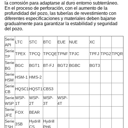
la corrosión para adaptarse al duro entorno subterráneo.
En el proceso de perforación, con el aumento de la
profundidad del pozo, las tuberías de revestimiento con
diferentes especificaciones y materiales deben bajarse
gradualmente para garantizar la estabilidad y seguridad
del pozo.
Serie
LTC
STC
BTC
EUE
NUE
XC
API
Serie
TPEX
TPCQ
TPCQE
TPNF
TPJC
TPFJ
TPG2
TPQR
TP
Serie
BGC
BGT1
BT-FJ
BGT2
BGBC
BGT3
BG
Serie
HSM-1
HMS-2
HSM
Serie
HQSC1
HQST1
CBS3
CB
Serie
WSP-
WSP-
WSP-
WSP-
WSP
1T
2T
3T
4T
Serie
FOX
BEAR
JFE
Serie
Hydrill
Hydrill
3SB
TSH
CS
PH6