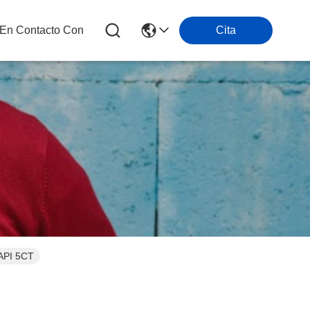
 En Contacto Con
Cita
 API 5CT