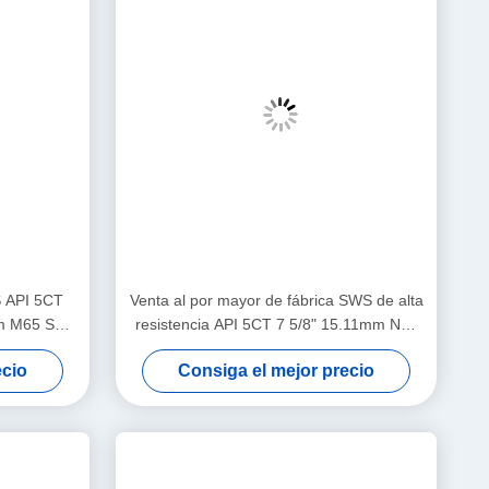
S API 5CT
Venta al por mayor de fábrica SWS de alta
mm M65 STC
resistencia API 5CT 7 5/8" 15.11mm N80
tía para el
LTC Junta de conexión para aplicaciones
ecio
Consiga el mejor precio
eo y gas
de cementación en yacimientos
petrolíferos