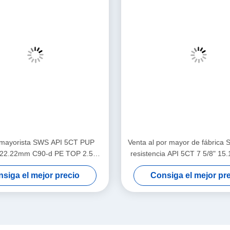
 mayorista SWS API 5CT PUP
Venta al por mayor de fábrica 
 22.22mm C90-d PE TOP 2.5M
resistencia API 5CT 7 5/8" 1
X para el cementado de pozos
LTC Junta de conexión para ap
siga el mejor precio
Consiga el mejor pr
de petróleo y gas
de cementación en yacim
petrolíferos
ink
Productos