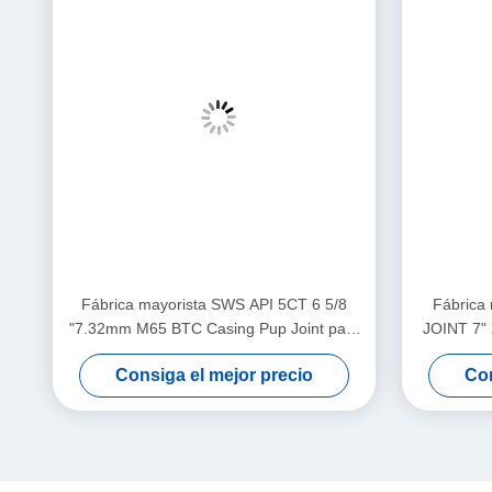
Fábrica mayorista SWS API 5CT 6 5/8
Fábrica
"7.32mm M65 BTC Casing Pup Joint para
JOINT 7"
aplicaciones de cementación en campos
PIN X BO
Consiga el mejor precio
Con
petroleros
Quick L