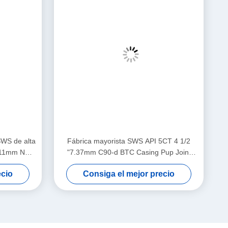
SWS de alta
Fábrica mayorista SWS API 5CT 4 1/2
5.11mm N80
"7.37mm C90-d BTC Casing Pup Joint
licaciones
para el cementado de campos petroleros
ecio
Consiga el mejor precio
ientos
Ap Casing Pup Joint para aplicaciones de
cementado de campos petroleros
Quick Contact