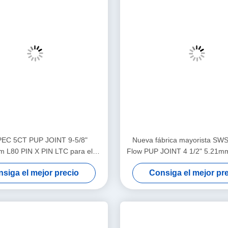
PEC 5CT PUP JOINT 9-5/8"
Nueva fábrica mayorista SW
 L80 PIN X PIN LTC para el
Flow PUP JOINT 4 1/2" 5.21
 de pozos de petróleo y gas
TOP PIN X BOX 1 año de garan
siga el mejor precio
Consiga el mejor pr
cemento de pozos de petról