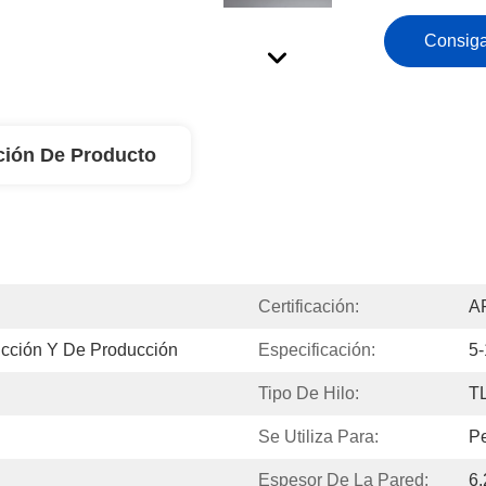
Consiga
ción De Producto
Certificación:
A
cción Y De Producción
Especificación:
5-
Tipo De Hilo:
T
Se Utiliza Para:
Pe
Espesor De La Pared:
6,