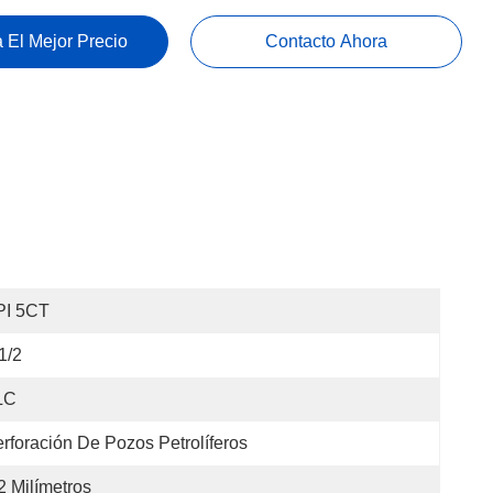
 El Mejor Precio
Contacto Ahora
PI 5CT
1/2
LC
rforación De Pozos Petrolíferos
2 Milímetros