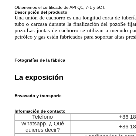
Obtenemos el certificado de API Q1, 7-1 y 5CT.
Descripción del producto
Una unión de cachorro es una longitud corta de tubería 
tubo o carcasa durante la finalización del pozoSe fi
pozo.Las juntas de cachorro se utilizan a menudo pa
petróleo y gas están fabricados para soportar altas pr
Fotografías de la fábrica
La exposición
Envasado y transporte
Información de contacto
Teléfono
+86 1
Whatsapp. ¿ Qué
+86 1
quieres decir?
Leo@service-js.com,
Correos
información 
La Comisión ha adoptado un
Enlaces
de la pre